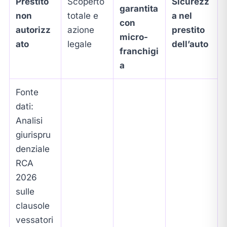
Prestito
Scoperto
Sicurezz
garantita
non
totale e
a nel
con
autorizz
azione
prestito
micro-
ato
legale
dell’auto
franchigi
a
Fonte
dati:
Analisi
giurispru
denziale
RCA
2026
sulle
clausole
vessatori