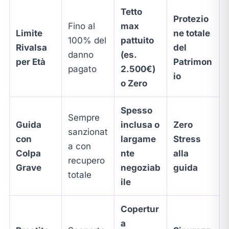
Tetto
Protezio
Fino al
max
Limite
ne totale
100% del
pattuito
Rivalsa
del
danno
(es.
per Età
Patrimon
pagato
2.500€)
io
o Zero
Spesso
Sempre
Guida
inclusa o
Zero
sanzionat
con
largame
Stress
a con
Colpa
nte
alla
recupero
Grave
negoziab
guida
totale
ile
Copertur
a