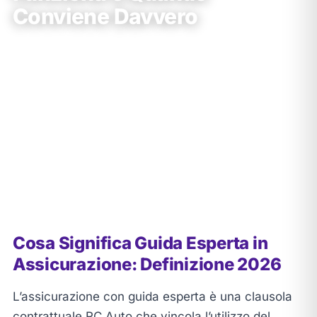
Conviene Davvero
Claudio Comunale
•
19 Marzo 2026
•
📖
15 min di lettura
★★★★★
531 recensioni
Dal 1994
30+ sedi Puglia
Partner Prima Assicurazioni
Cosa Significa Guida Esperta in
Assicurazione: Definizione 2026
L’assicurazione con guida esperta è una clausola
contrattuale RC Auto che vincola l’utilizzo del