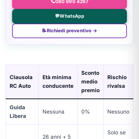
📞
080 990 4267
💬
WhatsApp
📝
Richiedi preventivo →
Sconto
Clausola
Età minima
Rischio
medio
RC Auto
conducente
rivalsa
premio
Guida
Nessuna
0%
Nessuno
Libera
Solo se
26 anni + 5