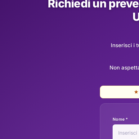
Richiedi un preve
U
Inserisci i
Non aspetta
★
Nome *