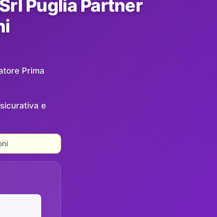
Srl Puglia Partner
ni
ratore Prima
sicurativa e
oni