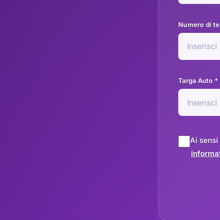
Numero di te
Targa Auto *
Ai sensi
informat