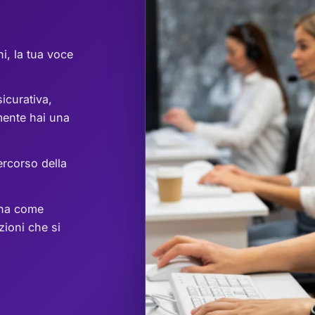
i, la tua voce
icurativa,
mente hai una
ercorso della
 ha come
zioni che si