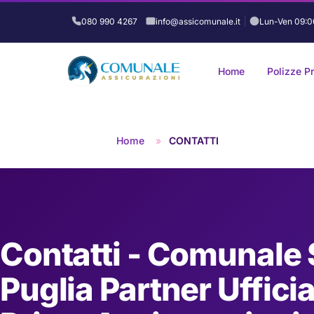
080 990 4267
info@assicomunale.it
Lun-Ven 09:0
Home
Polizze P
Vai
al
Home
»
CONTATTI
contenuto
Contatti - Comunale 
Puglia Partner Ufficia