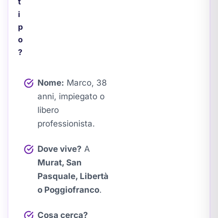
t
i
p
o
?
Nome:
Marco, 38
anni, impiegato o
libero
professionista.
Dove vive?
A
Murat, San
Pasquale, Libertà
o Poggiofranco
.
Cosa cerca?