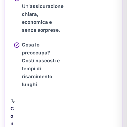
Un'
assicurazione
chiara,
economica e
senza sorprese
.
Cosa lo
preoccupa?
Costi nascosti e
tempi di
risarcimento
lunghi
.
🎯
C
o
n