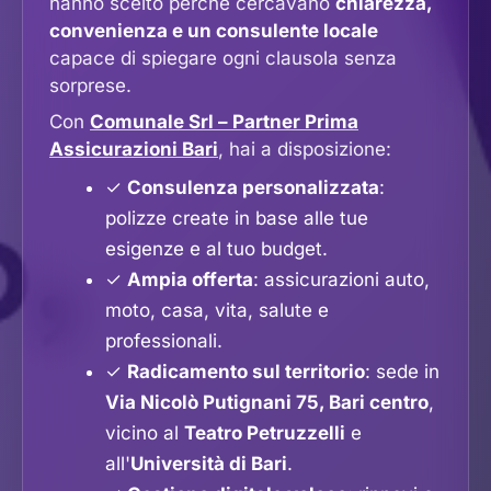
hanno scelto perché cercavano
chiarezza,
convenienza e un consulente locale
capace di spiegare ogni clausola senza
sorprese.
Con
Comunale Srl – Partner Prima
Assicurazioni Bari
, hai a disposizione:
✓
Consulenza personalizzata
:
polizze create in base alle tue
esigenze e al tuo budget.
✓
Ampia offerta
: assicurazioni auto,
moto, casa, vita, salute e
professionali.
✓
Radicamento sul territorio
: sede in
Via Nicolò Putignani 75, Bari centro
,
vicino al
Teatro Petruzzelli
e
all'
Università di Bari
.