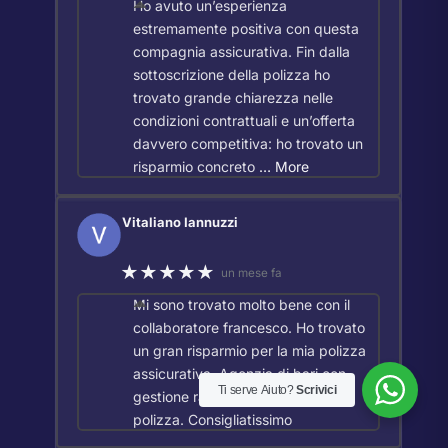
Ho avuto un’esperienza
estremamente positiva con questa
compagnia assicurativa. Fin dalla
sottoscrizione della polizza ho
trovato grande chiarezza nelle
condizioni contrattuali e un’offerta
davvero competitiva: ho trovato un
risparmio concreto
… More
Vitaliano Iannuzzi
★★★★★
un mese fa
Mi sono trovato molto bene con il
collaboratore francesco. Ho trovato
un gran risparmio per la mia polizza
assicurativa. Agenzia di bari con
Ti serve Aiuto?
Scrivici
gestione rapida ed efficiente della
polizza. Consigliatissimo