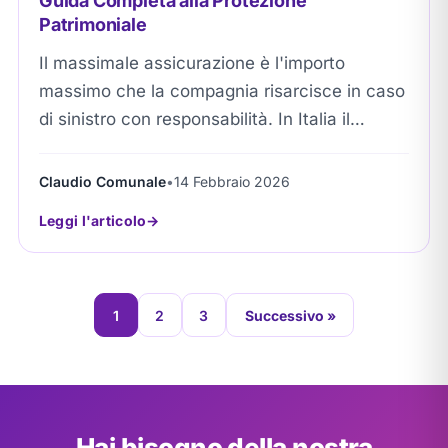
Guida Completa alla Protezione
Patrimoniale
Il massimale assicurazione è l'importo
massimo che la compagnia risarcisce in caso
di sinistro con responsabilità. In Italia il
minimo legge è €7,75 milioni (€6,45M
persone, €1,3M cose),...
Claudio Comunale
•
14 Febbraio 2026
Leggi l'articolo
1
2
3
Successivo »
Hai bisogno della nostra