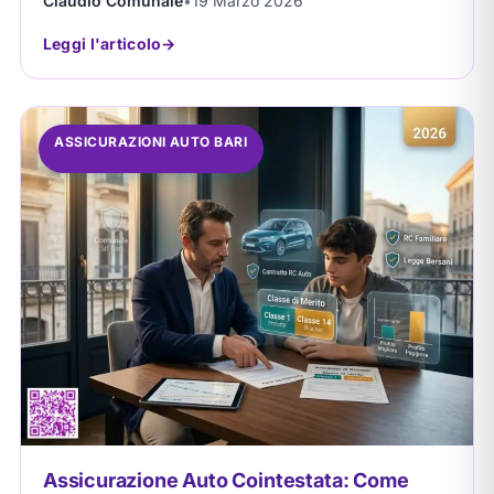
Claudio Comunale
•
19 Marzo 2026
ed...
Leggi l'articolo
ASSICURAZIONI AUTO BARI
Assicurazione Auto Cointestata: Come