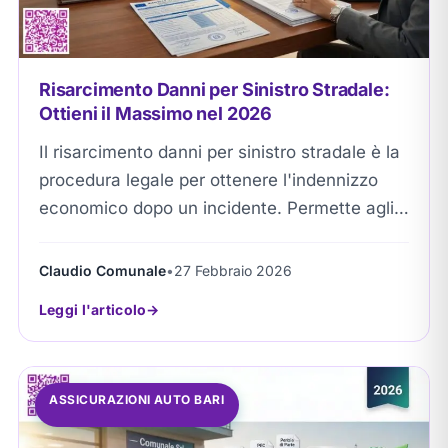
Risarcimento Danni per Sinistro Stradale:
Ottieni il Massimo nel 2026
Il risarcimento danni per sinistro stradale è la
procedura legale per ottenere l'indennizzo
economico dopo un incidente. Permette agli
automobilisti di recuperare interamente le
spese mediche e i...
Claudio Comunale
•
27 Febbraio 2026
Leggi l'articolo
ASSICURAZIONI AUTO BARI