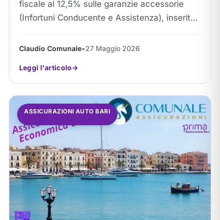
fiscale al 12,5% sulle garanzie accessorie
(Infortuni Conducente e Assistenza), inserita
nella Manovra di Bilancio. Questa riforma
permette a Comunale Srl...
Claudio Comunale
•
27 Maggio 2026
Leggi l'articolo
ASSICURAZIONI AUTO BARI