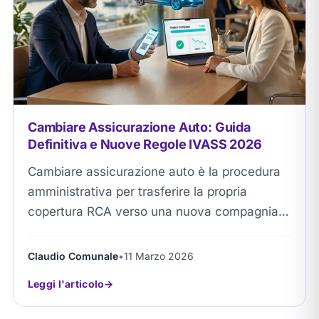
Cambiare Assicurazione Auto: Guida
Definitiva e Nuove Regole IVASS 2026
Cambiare assicurazione auto è la procedura
amministrativa per trasferire la propria
copertura RCA verso una nuova compagnia.
Permette agli automobilisti di neutralizzare i
rincari tariffari e ottimizzare le...
Claudio Comunale
•
11 Marzo 2026
Leggi l'articolo