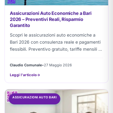
Assicurazioni Auto Economiche a Bari
2026 – Preventivi Reali, Risparmio
Garantito
Scopri le assicurazioni auto economiche a
Bari 2026 con consulenza reale e pagamenti
flessibili. Preventivo gratuito, tariffe mensili o
semestrali, soluzioni su misura per famiglie,
neopatentati e professionisti....
Claudio Comunale
•
27 Maggio 2026
Leggi l'articolo
ASSICURAZIONI AUTO BARI