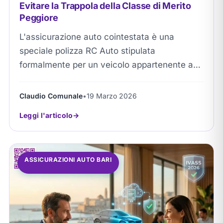
Evitare la Trappola della Classe di Merito
Peggiore
L'assicurazione auto cointestata è una
speciale polizza RC Auto stipulata
formalmente per un veicolo appartenente a
molteplici proprietari legali. Permette agli
automobilisti di condividere i pesanti costi
Claudio Comunale
•
19 Marzo 2026
iniziali...
Leggi l'articolo
ASSICURAZIONI AUTO BARI