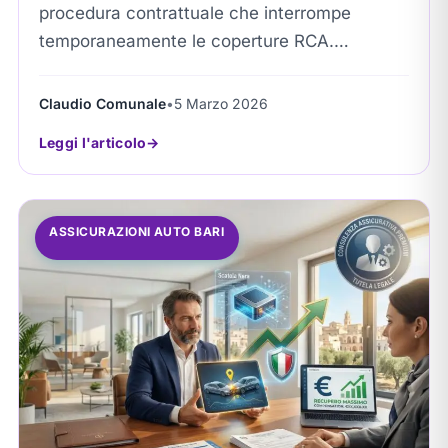
procedura contrattuale che interrompe
temporaneamente le coperture RCA.
Permette agli automobilisti di congelare i
costi quando il veicolo non viene utilizzato.
Claudio Comunale
•
5 Marzo 2026
Risultato: proroga...
Leggi l'articolo
ASSICURAZIONI AUTO BARI