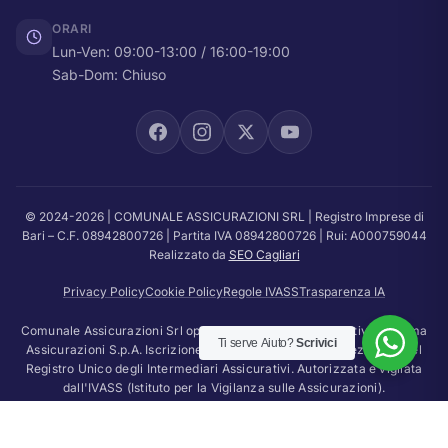
ORARI
Lun-Ven: 09:00-13:00 / 16:00-19:00
Sab-Dom: Chiuso
© 2024-2026 | COMUNALE ASSICURAZIONI SRL | Registro Imprese di
Bari – C.F. 08942800726 | Partita IVA 08942800726 | Rui: A000759044
Realizzato da
SEO Cagliari
Privacy Policy
Cookie Policy
Regole IVASS
Trasparenza IA
Comunale Assicurazioni Srl opera come agente assicurativo di Prima
Ti serve Aiuto?
Scrivici
Assicurazioni S.p.A. Iscrizione RUI n. A000759044 — Sezione A del
Registro Unico degli Intermediari Assicurativi. Autorizzata e vigilata
dall'IVASS (Istituto per la Vigilanza sulle Assicurazioni).