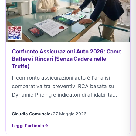
Confronto Assicurazioni Auto 2026: Come
Battere i Rincari (Senza Cadere nelle
Truffe)
Il confronto assicurazioni auto è l'analisi
comparativa tra preventivi RCA basata su
Dynamic Pricing e indicatori di affidabilità
IVASS. Permette agli automobilisti di
neutralizzare i rincari della RC...
Claudio Comunale
•
27 Maggio 2026
Leggi l'articolo