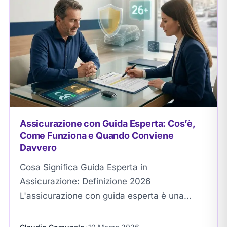
Assicurazione con Guida Esperta: Cos’è,
Come Funziona e Quando Conviene
Davvero
Cosa Significa Guida Esperta in
Assicurazione: Definizione 2026
L'assicurazione con guida esperta è una
clausola contrattuale RC Auto che vincola
l'utilizzo del veicolo a conducenti con età