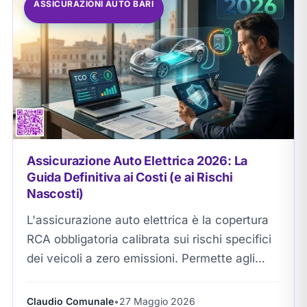
ASSICURAZIONI AUTO BARI
Assicurazione Auto Elettrica 2026: La
Guida Definitiva ai Costi (e ai Rischi
Nascosti)
L'assicurazione auto elettrica è la copertura
RCA obbligatoria calibrata sui rischi specifici
dei veicoli a zero emissioni. Permette agli
automobilisti di risparmiare fino al 20% sul
premio base,...
Claudio Comunale
•
27 Maggio 2026