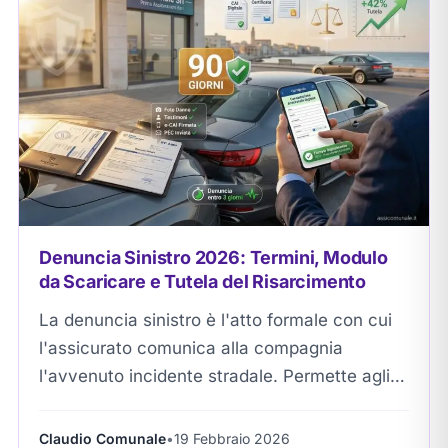
Denuncia Sinistro 2026: Termini, Modulo
da Scaricare e Tutela del Risarcimento
La denuncia sinistro è l'atto formale con cui
l'assicurato comunica alla compagnia
l'avvenuto incidente stradale. Permette agli
automobilisti di attivare le procedure di
liquidazione (Diretta o Ordinaria) per...
Claudio Comunale
•
19 Febbraio 2026