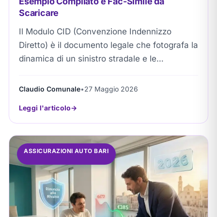
Esempio Compilato e Fac-Simile da
Scaricare
Il Modulo CID (Convenzione Indennizzo
Diretto) è il documento legale che fotografa la
dinamica di un sinistro stradale e le
responsabilità dei conducenti. Permette agli
automobilisti di attivare...
Claudio Comunale
•
27 Maggio 2026
Leggi l'articolo
ASSICURAZIONI AUTO BARI