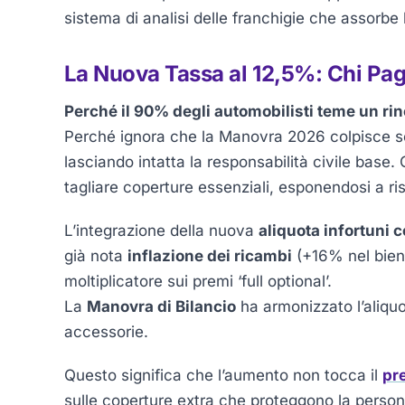
sistema di analisi delle franchigie che assorbe 
La Nuova Tassa al 12,5%: Chi Pa
Perché il 90% degli automobilisti teme un rin
Perché ignora che la Manovra 2026 colpisce se
lasciando intatta la responsabilità civile base.
tagliare coperture essenziali, esponendosi a ri
L’integrazione della nuova
aliquota infortuni
già nota
inflazione dei ricambi
(+16% nel bien
moltiplicatore sui premi ‘full optional’.
La
Manovra di Bilancio
ha armonizzato l’aliquo
accessorie.
Questo significa che l’aumento non tocca il
pr
sulle coperture extra che proteggono la persona