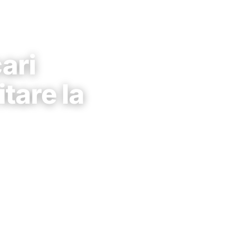
ari
tare la