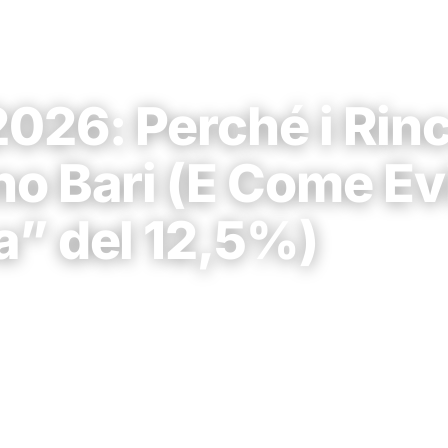
026: Perché i Rinc
o Bari (E Come Evi
a” del 12,5%)
26
•
📖
14 min di lettura
1994
30+ sedi Puglia
Partner Prima Assicurazioni