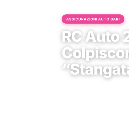
ASSICURAZIONI AUTO BARI
RC Auto 2
Colpiscon
“Stangat
Claudio Comunale
•
27 Maggio 20
★★★★★
531 recensioni
Dal 