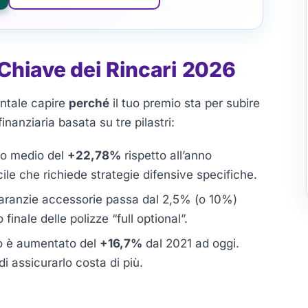
i Chiave dei Rincari 2026
entale capire
perché
il tuo premio sta per subire
nanziaria basata su tre pilastri:
io medio del
+22,78%
rispetto all’anno
le che richiede strategie difensive specifiche.
 garanzie accessorie passa dal 2,5% (o 10%)
inale delle polizze “full optional”.
uto è aumentato del
+16,7%
dal 2021 ad oggi.
di assicurarlo costa di più.