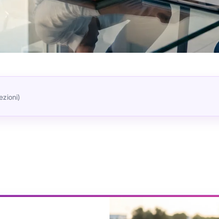
ezioni)
ioni
0 —
nti di
gono