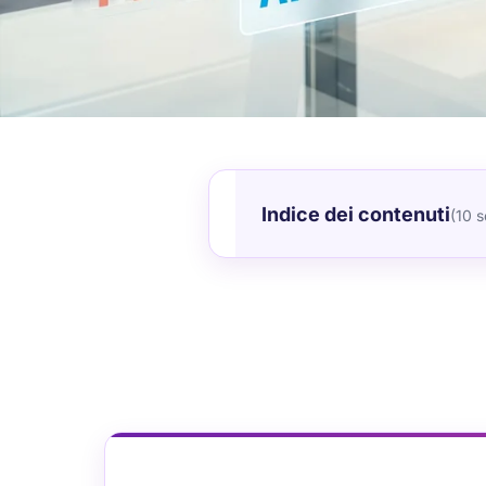
Indice dei contenuti
(10 s
531 Recens
Google 5.
Perché i Clie
Bari Scel