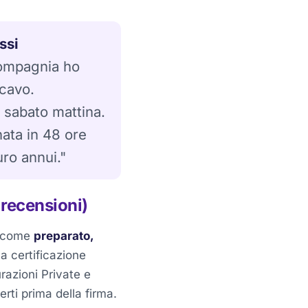
ssi
compagnia ho
rcavo.
 sabato mattina.
nata in 48 ore
uro annui."
 recensioni)
e come
preparato,
a certificazione
razioni Private e
rti prima della firma.