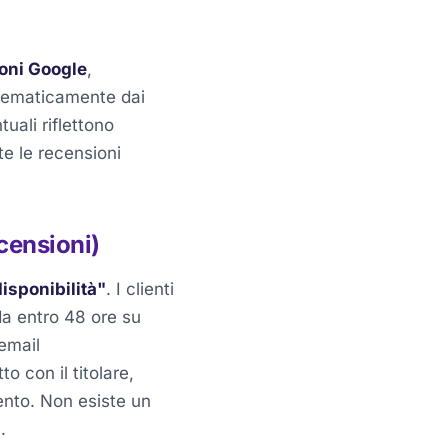
oni Google
,
stematicamente dai
tuali riflettono
tte le recensioni
censioni)
isponibilità"
. I clienti
a entro 48 ore su
email
 con il titolare,
nto. Non esiste un
.