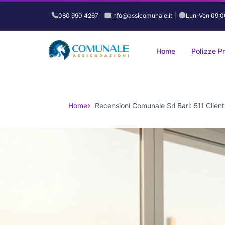
080 990 4267
info@assicomunale.it
Lun-Ven 09:0
Home
Polizze P
Vai
al
contenuto
Home
Recensioni Comunale Srl Bari: 511 Clien