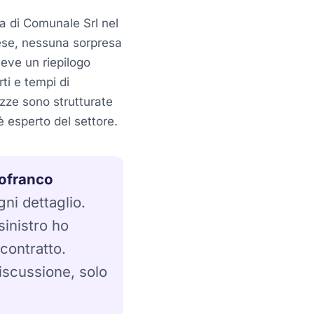
a di Comunale Srl nel
tese, nessuna sorpresa
iceve un riepilogo
rti e tempi di
izze sono strutturate
è esperto del settore.
ofranco
gni dettaglio.
inistro ho
 contratto.
scussione, solo