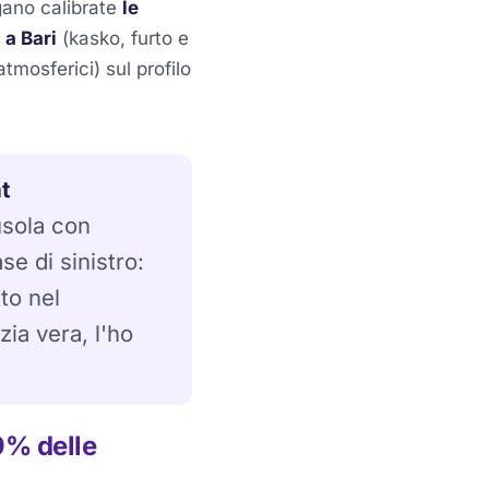
ano calibrate
le
 a Bari
(kasko, furto e
tmosferici) sul profilo
t
usola con
se di sinistro:
to nel
ia vera, l'ho
9% delle