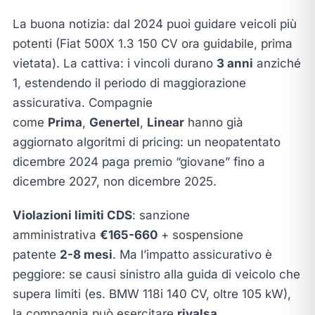
La buona notizia: dal 2024 puoi guidare veicoli più
potenti (Fiat 500X 1.3 150 CV ora guidabile, prima
vietata). La cattiva: i vincoli durano
3 anni
anziché
1, estendendo il periodo di maggiorazione
assicurativa. Compagnie
come
Prima
,
Genertel
,
Linear
hanno già
aggiornato algoritmi di pricing: un neopatentato
dicembre 2024 paga premio “giovane” fino a
dicembre 2027, non dicembre 2025.
Violazioni limiti CDS
: sanzione
amministrativa
€165-660
+ sospensione
patente
2-8 mesi
. Ma l’impatto assicurativo è
peggiore: se causi sinistro alla guida di veicolo che
supera limiti (es. BMW 118i 140 CV, oltre 105 kW),
la compagnia può esercitare
rivalsa