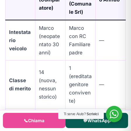
(Comuna
atore)
le Srl)
Marco
Marco
Intestata
(neopate
con RC
rio
—
ntato 30
Familiare
veicolo
anni)
padre
1
14
(ereditata
Classe
(nuova,
genitore
—
di merito
nessun
conviven
storico)
te)
Ti serve Aiuto?
Scrivici
Libera
Esclusiva
📞
Chiama
💬
WhatsApp
Formula
(flessibilit
Marco
—