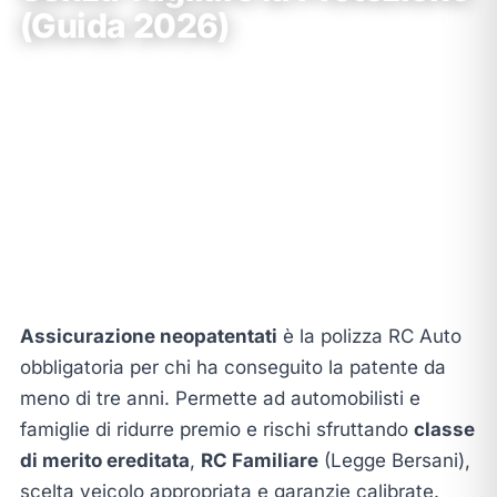
(Guida 2026)
Claudio Comunale
•
29 Gennaio 2026
•
📖
20 min di lettura
★★★★★
531 recensioni
Dal 1994
30+ sedi Puglia
Partner Prima Assicurazioni
Assicurazione neopatentati
è la polizza RC Auto
obbligatoria per chi ha conseguito la patente da
meno di tre anni. Permette ad automobilisti e
famiglie di ridurre premio e rischi sfruttando
classe
di merito ereditata
,
RC Familiare
(Legge Bersani),
scelta veicolo appropriata e garanzie calibrate.