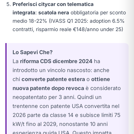
Preferisci citycar con telematica
integrata
:
scatola nera
obbligatoria per sconto
medio 18-22% (IVASS Q1 2025: adoption 6.5%
contratti, risparmio reale €148/anno under 25)
Lo Sapevi Che?
La
riforma CDS dicembre 2024
ha
introdotto un vincolo nascosto: anche
chi
converte patente estera
o
ottiene
nuova patente dopo revoca
è considerato
neopatentato per 3 anni. Quindi un
trentenne con patente USA convertita nel
2026 parte da classe 14 e subisce limiti 75
kW/t fino al 2029, nonostante 10 anni
esperienza guida USA. Questo impatta