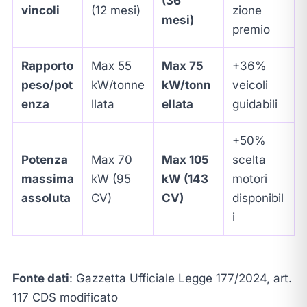
(36
vincoli
(12 mesi)
zione
mesi)
premio
Rapporto
Max 55
Max 75
+36%
peso/pot
kW/tonne
kW/tonn
veicoli
enza
llata
ellata
guidabili
+50%
Potenza
Max 70
Max 105
scelta
massima
kW (95
kW (143
motori
assoluta
CV)
CV)
disponibil
i
Fonte dati
: Gazzetta Ufficiale Legge 177/2024, art.
117 CDS modificato