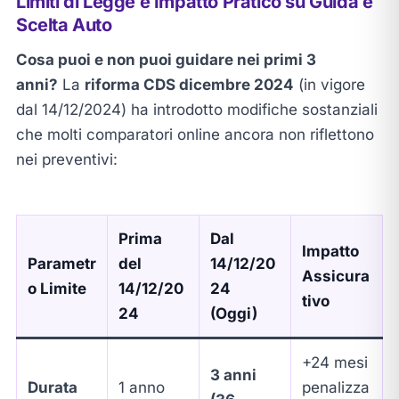
Limiti di Legge e Impatto Pratico su Guida e
Scelta Auto
Cosa puoi e non puoi guidare nei primi 3
anni?
La
riforma CDS dicembre 2024
(in vigore
dal 14/12/2024) ha introdotto modifiche sostanziali
che molti comparatori online ancora non riflettono
nei preventivi:
Prima
Dal
Impatto
Parametr
del
14/12/20
Assicura
o Limite
14/12/20
24
tivo
24
(Oggi)
+24 mesi
3 anni
Durata
1 anno
penalizza