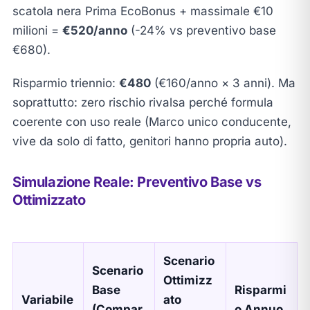
scatola nera Prima EcoBonus + massimale €10
milioni =
€520/anno
(-24% vs preventivo base
€680).
Risparmio triennio:
€480
(€160/anno × 3 anni). Ma
soprattutto: zero rischio rivalsa perché formula
coerente con uso reale (Marco unico conducente,
vive da solo di fatto, genitori hanno propria auto).
Simulazione Reale: Preventivo Base vs
Ottimizzato
Scenario
Scenario
Ottimizz
Base
Risparmi
Variabile
ato
(Compar
o Annuo