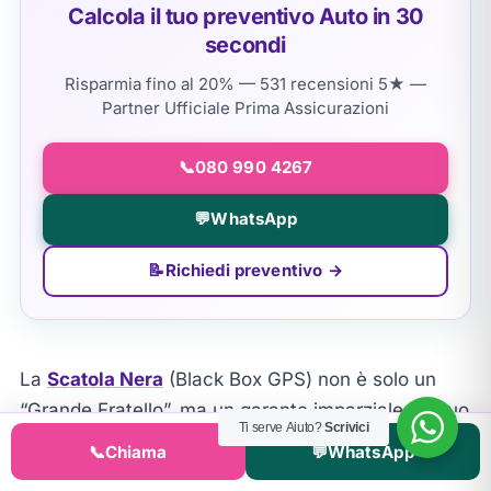
Calcola il tuo preventivo Auto in 30
secondi
Risparmia fino al 20% — 531 recensioni 5★ —
Partner Ufficiale Prima Assicurazioni
📞
080 990 4267
💬
WhatsApp
📝
Richiedi preventivo →
La
Scatola Nera
(Black Box GPS) non è solo un
“Grande Fratello”, ma un garante imparziale del tuo
Ti serve Aiuto?
Scrivici
stile di guida. Permette alle compagnie di profilare
📞
Chiama
💬
WhatsApp
meglio il rischio, offrendo uno sconto medio