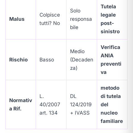
Tutela
Solo
Colpisce
legale
Malus
responsa
tutti? No
post-
bile
sinistro
Verifica
Medio
ANIA
Rischio
Basso
(Decaden
preventi
za)
va
metodo
L.
DL
di tutela
Normativ
40/2007
124/2019
del
a Rif.
art. 134
+ IVASS
nucleo
familiare