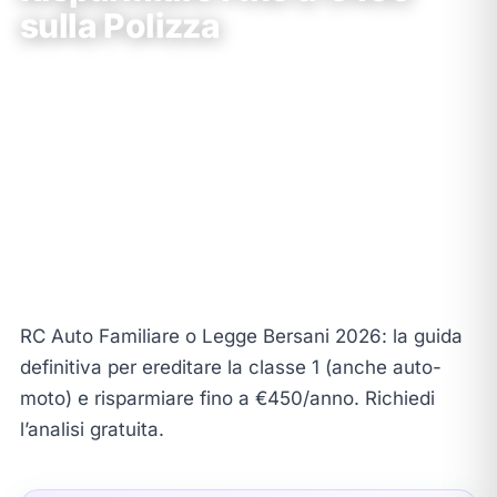
sulla Polizza
Claudio Comunale
•
28 Gennaio 2026
•
📖
15 min di lettura
★★★★★
531 recensioni
Dal 1994
30+ sedi Puglia
Partner Prima Assicurazioni
RC Auto Familiare o Legge Bersani 2026: la guida
definitiva per ereditare la classe 1 (anche auto-
moto) e risparmiare fino a €450/anno. Richiedi
l’analisi gratuita.