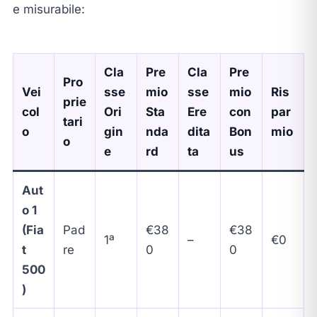
e misurabile:
Cla
Pre
Cla
Pre
Pro
Vei
sse
mio
sse
mio
Ris
prie
col
Ori
Sta
Ere
con
par
tari
o
gin
nda
dita
Bon
mio
o
e
rd
ta
us
Aut
o 1
(Fia
Pad
€38
€38
1ª
–
€0
t
re
0
0
500
)