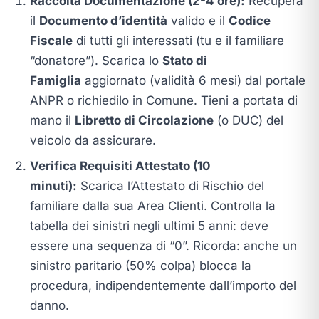
Raccolta Documentazione (2-4 ore):
Recupera
il
Documento d’identità
valido e il
Codice
Fiscale
di tutti gli interessati (tu e il familiare
“donatore”). Scarica lo
Stato di
Famiglia
aggiornato (validità 6 mesi) dal portale
ANPR o richiedilo in Comune. Tieni a portata di
mano il
Libretto di Circolazione
(o DUC) del
veicolo da assicurare.
Verifica Requisiti Attestato (10
minuti):
Scarica l’Attestato di Rischio del
familiare dalla sua Area Clienti. Controlla la
tabella dei sinistri negli ultimi 5 anni: deve
essere una sequenza di “0”. Ricorda: anche un
sinistro paritario (50% colpa) blocca la
procedura, indipendentemente dall’importo del
danno.