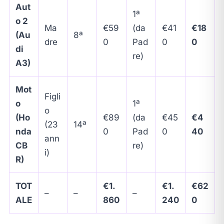
Aut
1ª
o 2
Ma
€59
(da
€41
€18
(Au
8ª
dre
0
Pad
0
0
di
re)
A3)
Mot
Figli
o
1ª
o
(Ho
€89
(da
€45
€4
(23
14ª
nda
0
Pad
0
40
ann
CB
re)
i)
R)
TOT
€1.
€1.
€62
–
–
–
ALE
860
240
0