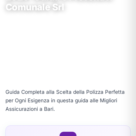
Comunale Srl
Claudio Comunale
•
26 Dicembre 2025
•
📖
8 min di lettura
★★★★★
531 recensioni
Dal 1994
30+ sedi Puglia
Partner Prima Assicurazioni
Guida Completa alla Scelta della Polizza Perfetta
per Ogni Esigenza in questa guida alle Migliori
Assicurazioni a Bari.