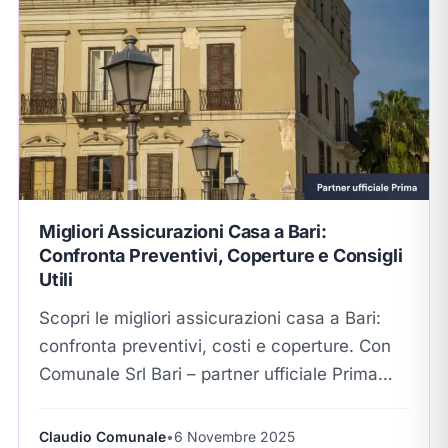
Migliori Assicurazioni Casa a Bari:
Confronta Preventivi, Coperture e Consigli
Utili
Scopri le migliori assicurazioni casa a Bari:
confronta preventivi, costi e coperture. Con
Comunale Srl Bari – partner ufficiale Prima
Assicurazioni – proteggi la tua abitazione con
serenità...
Claudio Comunale
•
6 Novembre 2025