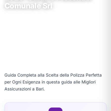
Comunale Srl
Claudio Comunale
•
26 Dicembre 2025
•
📖
8 min di lettura
★★★★★
531 recensioni
Dal 1994
30+ sedi Puglia
Partner Prima Assicurazioni
Guida Completa alla Scelta della Polizza Perfetta
per Ogni Esigenza in questa guida alle Migliori
Assicurazioni a Bari.