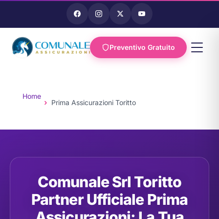
Preventivo Gratuito
Vai al
contenuto
Home
Prima Assicurazioni Toritto
Comunale Srl Toritto
Partner Ufficiale Prima
Assicurazioni: La Tua