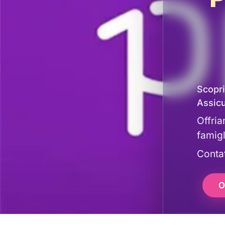
Scopri
Assicu
Offria
famigl
Contat
O