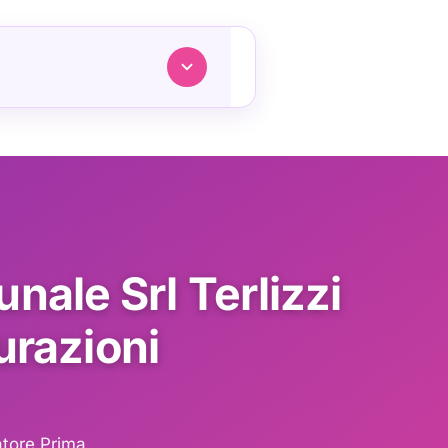
nale Srl Terlizzi
urazioni
atore Prima