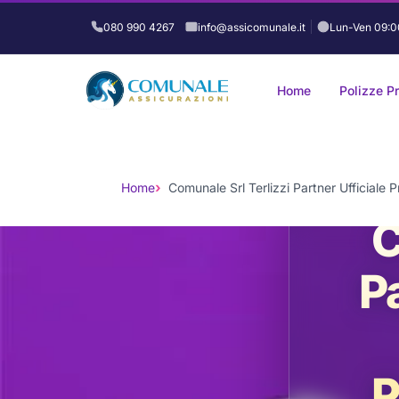
080 990 4267
info@assicomunale.it
Lun-Ven 09:0
Home
Polizze P
Vai
al
contenuto
Home
Comunale Srl Terlizzi Partner Ufficiale 
C
P
P