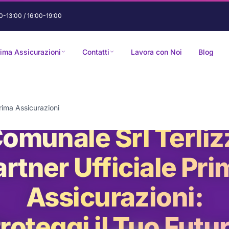
0-13:00 / 16:00-19:00
rima Assicurazioni
Contatti
Lavora con Noi
Blog
Prima Assicurazioni
omunale Srl Terliz
artner Ufficiale Pri
Assicurazioni:
roteggi il Tuo Futu