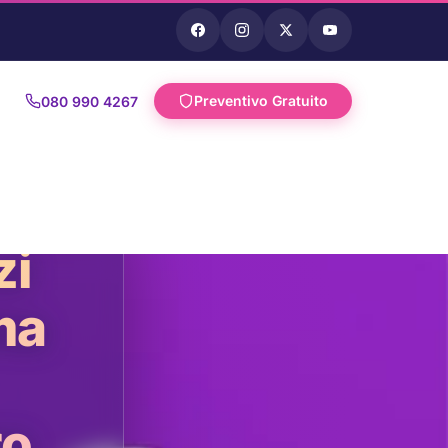
Preventivo Gratuito
080 990 4267
zi
ma
ro