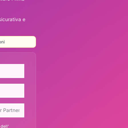
sicurativa e
oni
dell'