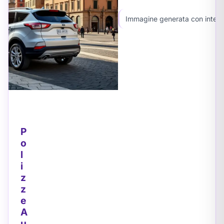
Immagine generata con intellig
P
o
l
i
z
z
e
A
u