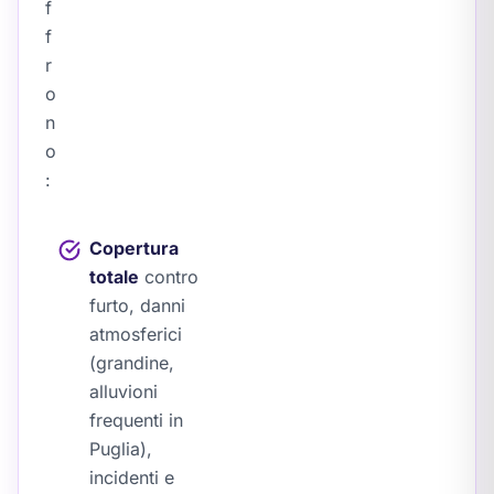
f
f
r
o
n
o
:
Copertura
totale
contro
furto, danni
atmosferici
(grandine,
alluvioni
frequenti in
Puglia),
incidenti e