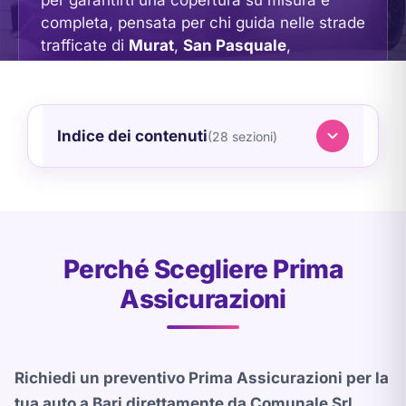
completa, pensata per chi guida nelle strade
trafficate di
Murat
,
San Pasquale
,
Poggiofranco
, e i quartieri limitrofi.
Visita la nostra sede in
Via Nicolò
Putignani, 75
, a pochi passi dal
centro di
Indice dei contenuti
(28 sezioni)
Bari
.
Ottieni un Preventivo Gratuito
Chiama 080 990 4267
Perché Scegliere Prima
WhatsApp
Assicurazioni
Richiedi un preventivo Prima Assicurazioni per la
tua auto a Bari direttamente da Comunale Srl,