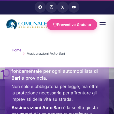
Assicurazioni Auto Bari -
Preventivo Gratuito
Copertura Completa e
Vai al
Flessibile | Prima
contenuto
Assicurazioni Bari
Home
Assicurazioni Auto Bari
L’assicurazione auto è un aspetto
fondamentale per ogni automobilista di
Immagine generata con intelligenza artificiale
Bari
e provincia.
Non solo è obbligatoria per legge, ma offre
la protezione necessaria per affrontare gli
imprevisti della vita su strada.
Assicurazioni Auto Bari
è la scelta giusta
per garantirti una copertura su misura e