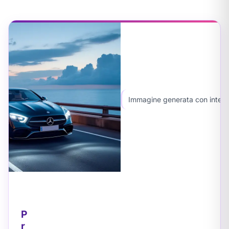
Immagine generata con intellig
P
r